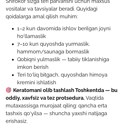
Shifokor sizga teri parvarishi uchun maxsus
vositalar va tavsiyalar beradi. Quyidagi
qoidalarga amal qilish muhim:
1–2 kun davomida ishlov berilgan joyni
ho‘llamaslik
7–10 kun quyoshda yurmaslik,
hammom/saunaga bormaslik
Qobiqni yulmaslik — tabiiy tiklanishiga
imkon berish
Teri to‘liq bitgach, quyoshdan himoya
kremini ishlatish
Keratomani olib tashlash Toshkentda — bu
oddiy, xavfsiz va tez protsedura.
Vaqtida
mutaxassisga murojaat qiling: qancha erta
tashxis qo‘yilsa — shuncha yaxshi natijaga
erishasiz.