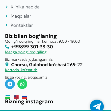
Klinika haqida
Maqolalar
Kontaktlar
Biz bilan bog‘laning
Qo‘ng‘iroq qiling, har kuni soat 9:00 - 19:00
+99899 301-33-30
Menga qo'ng'iroq qiling
Biz markazda joylashganmiz:
Chorsu, Gulobod ko‘chasi 269-22
Kartada ko'rsatish
Bizga yozing, aloqadamiz
Bizning instagram
Телегр