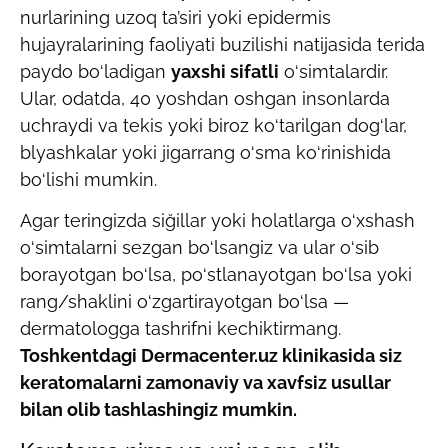
nurlarining uzoq ta’siri yoki epidermis
hujayralarining faoliyati buzilishi natijasida terida
paydo bo‘ladigan
yaxshi sifatli
o‘simtalardir.
Ular, odatda, 40 yoshdan oshgan insonlarda
uchraydi va tekis yoki biroz ko‘tarilgan dog‘lar,
blyashkalar yoki jigarrang o‘sma ko‘rinishida
bo‘lishi mumkin.
Agar teringizda siğillar yoki holatlarga o‘xshash
o‘simtalarni sezgan bo‘lsangiz va ular o‘sib
borayotgan bo‘lsa, po‘stlanayotgan bo‘lsa yoki
rang/shaklini o‘zgartirayotgan bo‘lsa —
dermatologga tashrifni kechiktirmang.
Toshkentdagi Dermacenter.uz klinikasida siz
keratomalarni zamonaviy va xavfsiz usullar
bilan olib tashlashingiz mumkin.