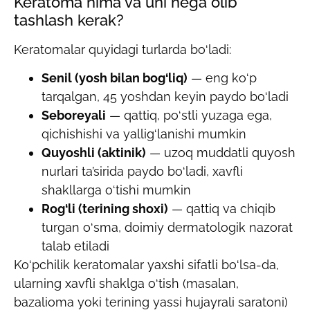
Keratoma nima va uni nega olib
tashlash kerak?
Keratomalar quyidagi turlarda bo‘ladi:
Senil (yosh bilan bog‘liq)
— eng ko‘p
tarqalgan, 45 yoshdan keyin paydo bo‘ladi
Seboreyali
— qattiq, po‘stli yuzaga ega,
qichishishi va yallig‘lanishi mumkin
Quyoshli (aktinik)
— uzoq muddatli quyosh
nurlari ta’sirida paydo bo‘ladi, xavfli
shakllarga o‘tishi mumkin
Rog‘li (terining shoxi)
— qattiq va chiqib
turgan o‘sma, doimiy dermatologik nazorat
talab etiladi
Ko‘pchilik keratomalar yaxshi sifatli bo‘lsa-da,
ularning xavfli shaklga o‘tish (masalan,
bazalioma yoki terining yassi hujayrali saratoni)