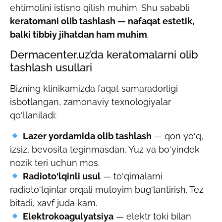
ehtimolini istisno qilish muhim. Shu sababli
keratomani olib tashlash — nafaqat estetik,
balki tibbiy jihatdan ham muhim
.
Dermacenter.uz’da keratomalarni olib
tashlash usullari
Bizning klinikamizda faqat samaradorligi
isbotlangan, zamonaviy texnologiyalar
qo‘llaniladi:
Lazer yordamida olib tashlash
— qon yo‘q,
izsiz, bevosita teginmasdan. Yuz va bo‘yindek
nozik teri uchun mos.
Radioto‘lqinli usul
— to‘qimalarni
radioto‘lqinlar orqali muloyim bug‘lantirish. Tez
bitadi, xavf juda kam.
Elektrokoagulyatsiya
— elektr toki bilan