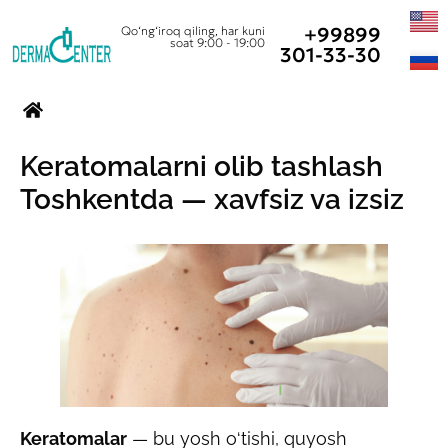
+99899
Qo‘ng‘iroq qiling, har kuni
soat 9:00 - 19:00
301-33-30
Keratomalarni olib tashlash
Toshkentda — xavfsiz va izsiz
Keratomalar
— bu yosh o‘tishi, quyosh