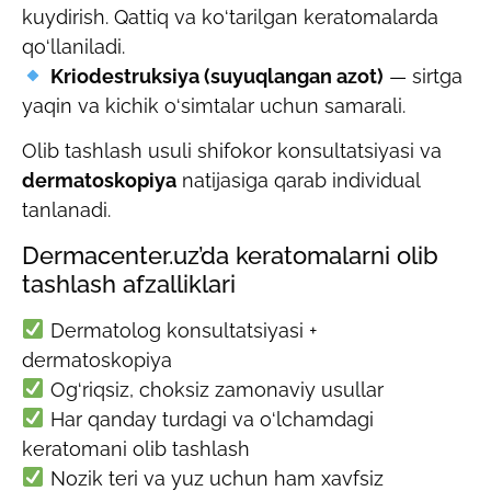
kuydirish. Qattiq va ko‘tarilgan keratomalarda
qo‘llaniladi.
Kriodestruksiya (suyuqlangan azot)
— sirtga
yaqin va kichik o‘simtalar uchun samarali.
Olib tashlash usuli shifokor konsultatsiyasi va
dermatoskopiya
natijasiga qarab individual
tanlanadi.
Dermacenter.uz’da keratomalarni olib
tashlash afzalliklari
Dermatolog konsultatsiyasi +
dermatoskopiya
Og‘riqsiz, choksiz zamonaviy usullar
Har qanday turdagi va o‘lchamdagi
keratomani olib tashlash
Nozik teri va yuz uchun ham xavfsiz