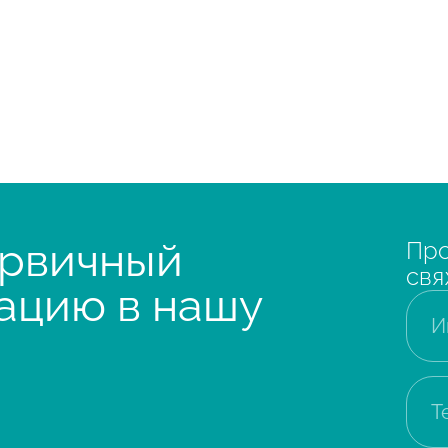
ервичный
Про
свя
ацию в нашу