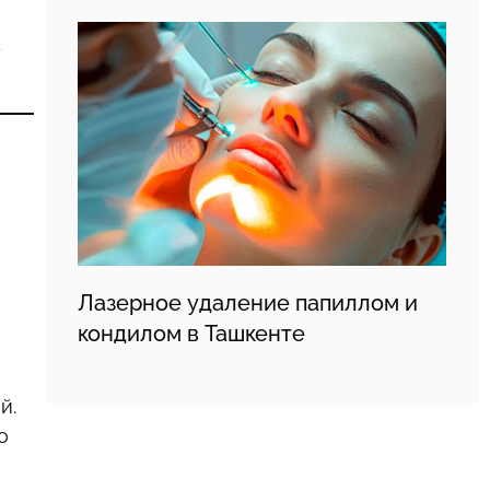
у
Лазерное удаление папиллом и
кондилом в Ташкенте
й.
о