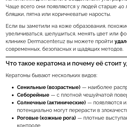
Чаще всего они появляются у людей старше 40 л
бляшки, пятна или коричневатые наросты.
Если вы заметили на коже образования, похожи
увеличиваться, шелушиться, менять цвет или 
клинике Dermacenter.uz вы можете пройти
удал
современных, безопасных и щадящих методов.
Что такое кератома и почему её стоит 
Кератомы бывают нескольких видов:
Сенильные (возрастные)
— наиболее распр
Себорейные
— с плотной чешуйчатой повер
Солнечные (актинические)
— появляются из
потенциально могут перерасти в злокачес
Роговые (кожные рога)
— плотные выступа
контроле