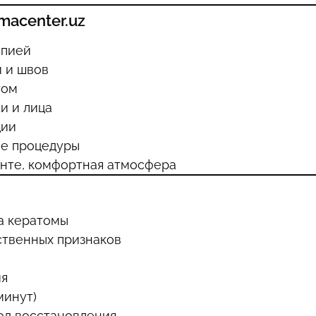
macenter.uz
опией
 и швов
том
и и лица
ции
ле процедуры
нте, комфортная атмосфера
а кератомы
ственных признаков
ия
минут)
од восстановления