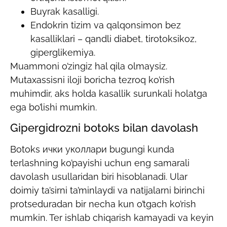
Buyrak kasalligi.
Endokrin tizim va qalqonsimon bez
kasalliklari – qandli diabet, tirotoksikoz,
giperglikemiya.
Muammoni o’zingiz hal qila olmaysiz.
Mutaxassisni iloji boricha tezroq ko’rish
muhimdir, aks holda kasallik surunkali holatga
ega bo’lishi mumkin.
Gipergidrozni botoks bilan davolash
Botoks ички уколлари bugungi kunda
terlashning ko’payishi uchun eng samarali
davolash usullaridan biri hisoblanadi. Ular
doimiy ta’sirni ta’minlaydi va natijalarni birinchi
protseduradan bir necha kun o’tgach ko’rish
mumkin. Ter ishlab chiqarish kamayadi va keyin