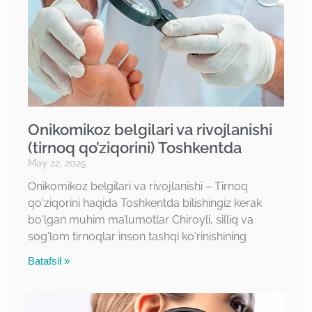
Onikomikoz belgilari va rivojlanishi
(tirnoq qo’ziqorini) Toshkentda
May 22, 2025
Onikomikoz belgilari va rivojlanishi – Tirnoq
qo‘ziqorini haqida Toshkentda bilishingiz kerak
bo‘lgan muhim ma’lumotlar Chiroyli, silliq va
sog‘lom tirnoqlar inson tashqi ko‘rinishining
Batafsil »