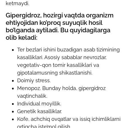
ketmaydi.
Gipergidroz, hozirgi vaqtda organizm
ehtiyojidan ko’proq suyuqlik hosil
bo’lganda aytiladi. Bu quyidagilarga
olib keladi:
Ter bezlari ishini buzadigan asab tizimining
kasalliklari. Asosiy sabablar nevrozlar,
vegetativ-qon tomir kasalliklari va
gipotalamusning shikastlanishi.
Doimiy stress.
Menopoz. Bunday holda, gipergidroz
vaqtinchalik.
Individual moyillik.
Genetik kasalliklar.
Kofe, achchiq ovqatlar va issiq ichimliklarni
ortiqcha iste’mol qilish.