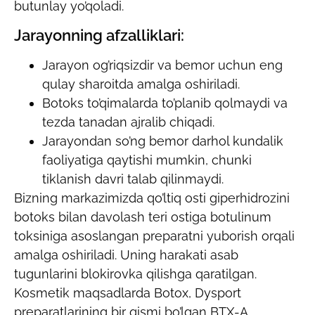
butunlay yo’qoladi.
Jarayonning afzalliklari:
Jarayon og’riqsizdir va bemor uchun eng
qulay sharoitda amalga oshiriladi.
Botoks to’qimalarda to’planib qolmaydi va
tezda tanadan ajralib chiqadi.
Jarayondan so’ng bemor darhol kundalik
faoliyatiga qaytishi mumkin, chunki
tiklanish davri talab qilinmaydi.
Bizning markazimizda qo’ltiq osti giperhidrozini
botoks bilan davolash teri ostiga botulinum
toksiniga asoslangan preparatni yuborish orqali
amalga oshiriladi. Uning harakati asab
tugunlarini blokirovka qilishga qaratilgan.
Kosmetik maqsadlarda Botox, Dysport
preparatlarining bir qismi bo’lgan BTX-A