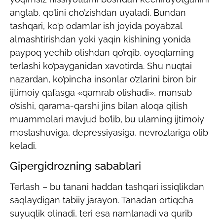
anglab, qo’lini cho’zishdan uyaladi. Bundan
tashqari, ko’p odamlar ish joyida poyabzal
almashtirishdan yoki yaqin kishining yonida
paypoq yechib olishdan qo’rqib, oyoqlarning
terlashi ko’payganidan xavotirda. Shu nuqtai
nazardan, ko’pincha insonlar o’zlarini biron bir
ijtimoiy qafasga «qamrab olishadi», mansab
o’sishi, qarama-qarshi jins bilan aloqa qilish
muammolari mavjud bo’lib, bu ularning ijtimoiy
moslashuviga, depressiyasiga, nevrozlariga olib
keladi.
Gipergidrozning sabablari
Terlash – bu tanani haddan tashqari issiqlikdan
saqlaydigan tabiiy jarayon. Tanadan ortiqcha
suyuqlik olinadi, teri esa namlanadi va qurib