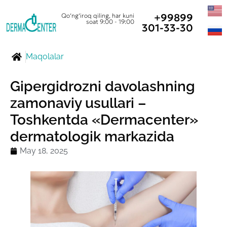
+99899
Qo‘ng‘iroq qiling, har kuni
soat 9:00 - 19:00
301-33-30
Maqolalar
Gipergidrozni davolashning
zamonaviy usullari –
Toshkentda «Dermacenter»
dermatologik markazida
May 18, 2025