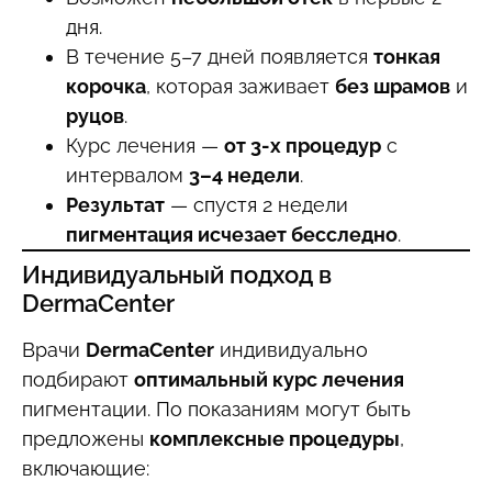
дня.
В течение 5–7 дней появляется
тонкая
корочка
, которая заживает
без шрамов
и
руцов
.
Курс лечения —
от 3-х процедур
с
интервалом
3–4 недели
.
Результат
— спустя 2 недели
пигментация исчезает бесследно
.
Индивидуальный подход в
DermaCenter
Врачи
DermaCenter
индивидуально
подбирают
оптимальный курс лечения
пигментации. По показаниям могут быть
предложены
комплексные процедуры
,
включающие: