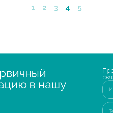
1
2
3
4
5
ервичный
Про
свя
ацию в нашу