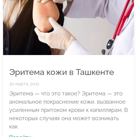
Эритема кожи в Ташкенте
30 марта, 2021
Эритема — что это такое? Эритема — это
аномальное покраснение кожи, вызванное
усиленным притоком крови к капиллярам. В
некоторых случаях она может возникать
как