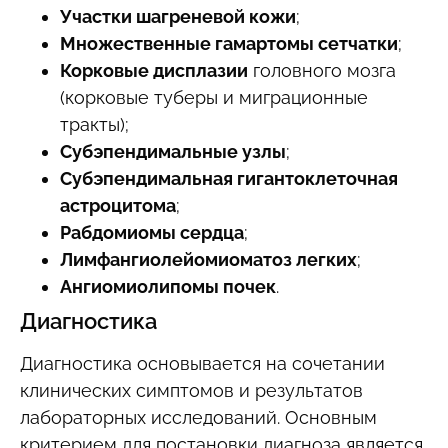
Участки шагреневой кожи
;
Множественные гамартомы сетчатки
;
Корковые дисплазии
головного мозга
(корковые туберы и миграционные
тракты);
Субэпендимальные узлы
;
Субэпендимальная гигантоклеточная
астроцитома
;
Рабдомиомы сердца
;
Лимфангиолейомиоматоз легких
;
Ангиомиолипомы почек
.
Диагностика
Диагностика основывается на сочетании
клинических симптомов и результатов
лабораторных исследований. Основным
критерием для постановки диагноза является