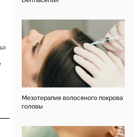
ща
е
Мезотерапия волосяного покрова
головы