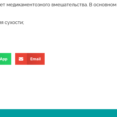
ует медикаментозного вмешательства. В основном
я сухости;
App
Email