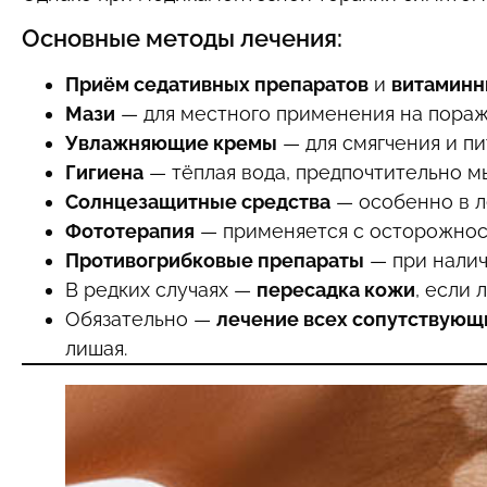
Основные методы лечения:
Приём седативных препаратов
и
витаминн
Мази
— для местного применения на пораж
Увлажняющие кремы
— для смягчения и пи
Гигиена
— тёплая вода, предпочтительно м
Солнцезащитные средства
— особенно в л
Фототерапия
— применяется с осторожнос
Противогрибковые препараты
— при налич
В редких случаях —
пересадка кожи
, если
Обязательно —
лечение всех сопутствующ
лишая.