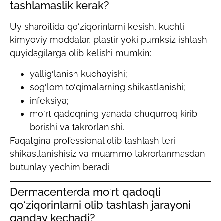
tashlamaslik kerak?
Uy sharoitida qo‘ziqorinlarni kesish, kuchli
kimyoviy moddalar, plastir yoki pumksiz ishlash
quyidagilarga olib kelishi mumkin:
yallig‘lanish kuchayishi;
sog‘lom to‘qimalarning shikastlanishi;
infeksiya;
mo‘rt qadoqning yanada chuqurroq kirib
borishi va takrorlanishi.
Faqatgina professional olib tashlash teri
shikastlanishisiz va muammo takrorlanmasdan
butunlay yechim beradi.
Dermacenterda mo‘rt qadoqli
qo‘ziqorinlarni olib tashlash jarayoni
qanday kechadi?