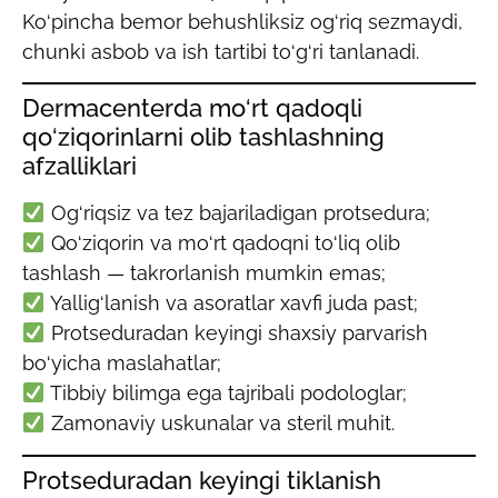
Ko‘pincha bemor behushliksiz og‘riq sezmaydi,
chunki asbob va ish tartibi to‘g‘ri tanlanadi.
Dermacenterda mo‘rt qadoqli
qo‘ziqorinlarni olib tashlashning
afzalliklari
Og‘riqsiz va tez bajariladigan protsedura;
Qo‘ziqorin va mo‘rt qadoqni to‘liq olib
tashlash — takrorlanish mumkin emas;
Yallig‘lanish va asoratlar xavfi juda past;
Protseduradan keyingi shaxsiy parvarish
bo‘yicha maslahatlar;
Tibbiy bilimga ega tajribali podologlar;
Zamonaviy uskunalar va steril muhit.
Protseduradan keyingi tiklanish