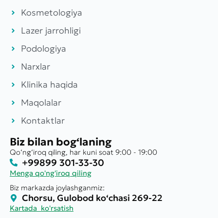
Kosmetologiya
Lazer jarrohligi
Podologiya
Narxlar
Klinika haqida
Maqolalar
Kontaktlar
Biz bilan bog‘laning
Qo‘ng‘iroq qiling, har kuni soat 9:00 - 19:00
+99899 301-33-30
Menga qo'ng'iroq qiling
Biz markazda joylashganmiz:
Chorsu, Gulobod ko‘chasi 269-22
Kartada ko'rsatish