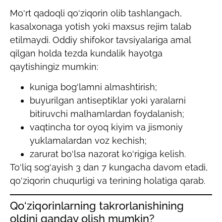
Mo‘rt qadoqli qo‘ziqorin olib tashlangach,
kasalxonaga yotish yoki maxsus rejim talab
etilmaydi. Oddiy shifokor tavsiyalariga amal
qilgan holda tezda kundalik hayotga
qaytishingiz mumkin:
kuniga bog‘lamni almashtirish;
buyurilgan antiseptiklar yoki yaralarni
bitiruvchi malhamlardan foydalanish;
vaqtincha tor oyoq kiyim va jismoniy
yuklamalardan voz kechish;
zarurat bo‘lsa nazorat ko‘rigiga kelish.
To‘liq sog‘ayish 3 dan 7 kungacha davom etadi,
qo‘ziqorin chuqurligi va terining holatiga qarab.
Qo‘ziqorinlarning takrorlanishining
oldini qanday olish mumkin?