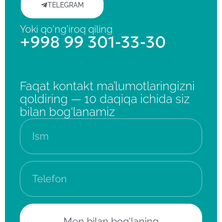
TELEGRAM
Yoki qo'ng'iroq qiling
+998 99 301-33-30
Faqat kontakt ma’lumotlaringizni
qoldiring — 10 daqiqa ichida siz
bilan bog‘lanamiz
Men bilan bog'laning