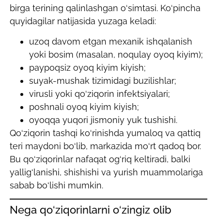
birga terining qalinlashgan o‘simtasi. Ko‘pincha
quyidagilar natijasida yuzaga keladi:
uzoq davom etgan mexanik ishqalanish
yoki bosim (masalan, noqulay oyoq kiyim);
paypoqsiz oyoq kiyim kiyish;
suyak-mushak tizimidagi buzilishlar;
virusli yoki qo‘ziqorin infektsiyalari;
poshnali oyoq kiyim kiyish;
oyoqqa yuqori jismoniy yuk tushishi.
Qo‘ziqorin tashqi ko‘rinishda yumaloq va qattiq
teri maydoni bo‘lib, markazida mo‘rt qadoq bor.
Bu qo‘ziqorinlar nafaqat og‘riq keltiradi, balki
yallig‘lanishi, shishishi va yurish muammolariga
sabab bo‘lishi mumkin.
Nega qo‘ziqorinlarni o‘zingiz olib