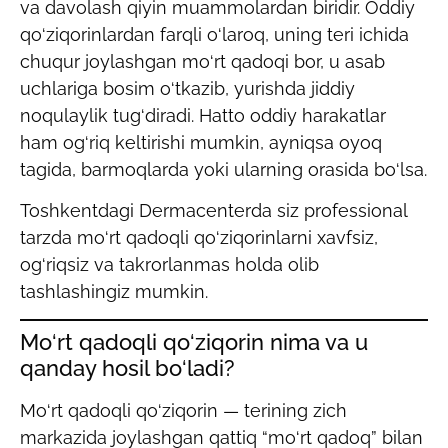
va davolash qiyin muammolardan biridir. Oddiy
qo‘ziqorinlardan farqli o‘laroq, uning teri ichida
chuqur joylashgan mo‘rt qadoqi bor, u asab
uchlariga bosim o‘tkazib, yurishda jiddiy
noqulaylik tug‘diradi. Hatto oddiy harakatlar
ham og‘riq keltirishi mumkin, ayniqsa oyoq
tagida, barmoqlarda yoki ularning orasida bo‘lsa.
Toshkentdagi Dermacenterda siz professional
tarzda mo‘rt qadoqli qo‘ziqorinlarni xavfsiz,
og‘riqsiz va takrorlanmas holda olib
tashlashingiz mumkin.
Mo‘rt qadoqli qo‘ziqorin nima va u
qanday hosil bo‘ladi?
Mo‘rt qadoqli qo‘ziqorin — terining zich
markazida joylashgan qattiq “mo‘rt qadoq” bilan