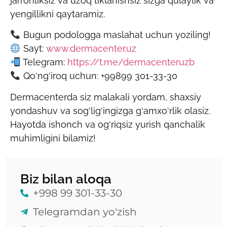
jarrohliksiz va uzoq tiklanishsiz sizga qulaylik va
yengillikni qaytaramiz.
Bugun podologga maslahat uchun yoziling!
Sayt:
www.dermacenter.uz
Telegram:
https://t.me/dermacenteruzb
Qo‘ng‘iroq uchun: +99899 301-33-30
Dermacenterda siz malakali yordam, shaxsiy
yondashuv va sog‘lig‘ingizga g‘amxo‘rlik olasiz.
Hayotda ishonch va og‘riqsiz yurish qanchalik
muhimligini bilamiz!
Biz bilan aloqa
+998 99 301-33-30
Telegramdan yo'zish