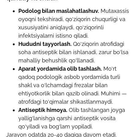
Podolog bilan maslahatlashuv.
Mutaxassis
oyoqni tekshiradi, qo‘ziqorin chuqurligi va
xususiyatini aniqlaydi, qo‘ziqorinli
infektsiyalarni istisno qiladi.
Hududni tayyorlash.
Qo‘ziqorin atrofidagi
soha antiseptik bilan ishlanadi, zarur bo‘lsa
mahalliy behushlik qo‘llanadi.
Aparat yordamida olib tashlash.
Mo‘rt
qadoq podologik asbob yordamida turli
shakl va o‘lchamdagi frezalar bilan
ehtiyotkorlik bilan qazib olinadi. Muhimi —
atrofdagi to‘qimalar shikastlanmaydi.
Antiseptik himoya.
Olib tashlangan joyga
yallig‘lanishga qarshi antiseptik vosita
qo‘yiladi va bog‘lam yopiladi.
Jarayon odatda 20-40 daqiqa davom etadi.