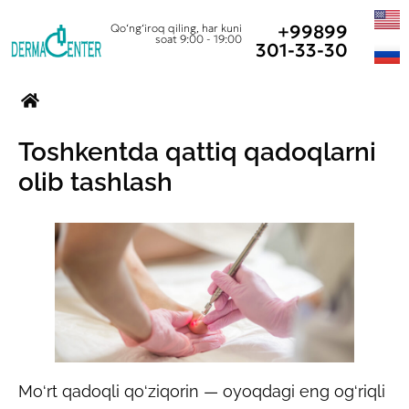
+99899
Qo‘ng‘iroq qiling, har kuni
soat 9:00 - 19:00
301-33-30
Toshkentda qattiq qadoqlarni
olib tashlash
Mo‘rt qadoqli qo‘ziqorin — oyoqdagi eng og‘riqli