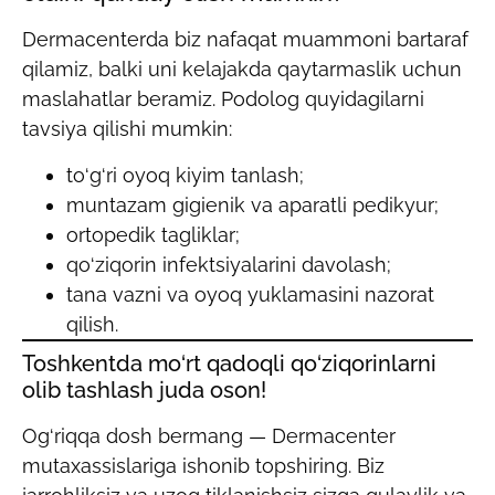
Dermacenterda biz nafaqat muammoni bartaraf
qilamiz, balki uni kelajakda qaytarmaslik uchun
maslahatlar beramiz. Podolog quyidagilarni
tavsiya qilishi mumkin:
to‘g‘ri oyoq kiyim tanlash;
muntazam gigienik va aparatli pedikyur;
ortopedik tagliklar;
qo‘ziqorin infektsiyalarini davolash;
tana vazni va oyoq yuklamasini nazorat
qilish.
Toshkentda mo‘rt qadoqli qo‘ziqorinlarni
olib tashlash juda oson!
Og‘riqqa dosh bermang — Dermacenter
mutaxassislariga ishonib topshiring. Biz