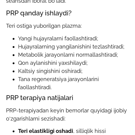
seansdan iborat bo‘ladi.
PRP qanday ishlaydi?
Teri ostiga yuborilgan plazma:
Yangi hujayralarni faollashtiradi;
Hujayralarning yangilanishini tezlashtiradi;
Metabolik jarayonlarni normallashtiradi;
Qon aylanishini yaxshilaydi;
Kaltsiy singishini oshiradi;
Tana regeneratsiya jarayonlarini
faollashtiradi.
PRP terapiya natijalari
PRP-terapiyadan keyin bemorlar quyidagi ijobiy
o‘zgarishlarni sezishadi:
Teri elastikligi oshadi
, silliqlik hissi