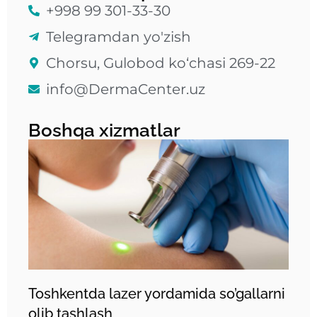
+998 99 301-33-30
Telegramdan yo'zish
Chorsu, Gulobod ko‘chasi 269-22
info@DermaCenter.uz
Boshqa xizmatlar
Toshkentda lazer yordamida so’gallarni
olib tashlash