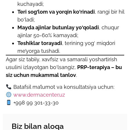
kuchayadi;
Teri sog‘lom va yorqin ko‘rinadi
, rangi bir hil
bo‘ladi;
Mayda ajinlar butunlay yo‘qoladi
, chuqur
ajinlar 50-60% kamayadi;
Teshiklar torayadi
, terining yog‘ miqdori
me’yorga tushadi.
Agar siz tabiiy, xavfsiz va samarali yoshartirish
usulini izlayotgan bo‘lsangiz,
PRP-terapiya – bu
siz uchun mukammal tanlov
.
Batafsil ma’lumot va konsultatsiya uchun:
www.dermacenter.uz
+998 99 301-33-30
Biz bilan aloqa