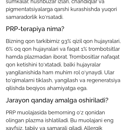
sumkalar, husnbuzar izlari, chandiqlar va
pigmentatsiyalarga qarshi kurashishda yuqori
samaradorlik ko‘rsatadi.
PRP-terapiya nima?
Bizning qon tarkibimiz 93% qizil qon hujayralari,
6% oq qon hujayralari va faqat 1% trombotsitlar
hamda plazmadan iborat. Trombositlar nafaqat
qon ketishini to‘xtatadi, balki hujayralar
yangilanishida ham muhim rol o‘ynaydi. Ular
to‘qimalarni tiklash, yangilash va regeneratsiya
qilishda beqiyos ahamiyatga ega.
Jarayon qanday amalga oshiriladi?
PRP muolajasida bemorning o‘z qonidan
olingan plazma ishlatiladi. Bu muolajani eng
xavfsiz, tabiiy va samarali qiladi. Allergik