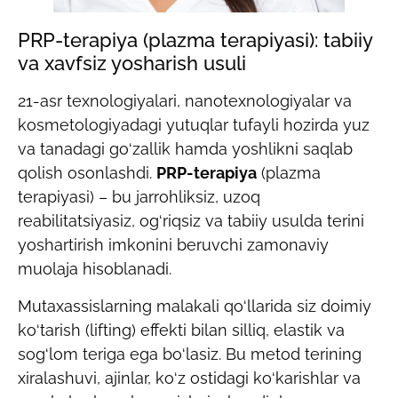
PRP-terapiya (plazma terapiyasi): tabiiy
va xavfsiz yosharish usuli
21-asr texnologiyalari, nanotexnologiyalar va
kosmetologiyadagi yutuqlar tufayli hozirda yuz
va tanadagi go‘zallik hamda yoshlikni saqlab
qolish osonlashdi.
PRP-terapiya
(plazma
terapiyasi) – bu jarrohliksiz, uzoq
reabilitatsiyasiz, og‘riqsiz va tabiiy usulda terini
yoshartirish imkonini beruvchi zamonaviy
muolaja hisoblanadi.
Mutaxassislarning malakali qo‘llarida siz doimiy
ko‘tarish (lifting) effekti bilan silliq, elastik va
sog‘lom teriga ega bo‘lasiz. Bu metod terining
xiralashuvi, ajinlar, ko‘z ostidagi ko‘karishlar va