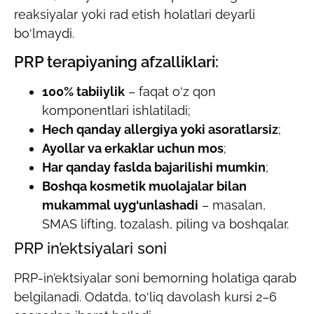
reaksiyalar yoki rad etish holatlari deyarli
bo‘lmaydi.
PRP terapiyaning afzalliklari:
100% tabiiylik
– faqat o‘z qon
komponentlari ishlatiladi;
Hech qanday allergiya yoki asoratlarsiz
;
Ayollar va erkaklar uchun mos
;
Har qanday faslda bajarilishi mumkin
;
Boshqa kosmetik muolajalar bilan
mukammal uyg‘unlashadi
– masalan,
SMAS lifting, tozalash, piling va boshqalar.
PRP in’ektsiyalari soni
PRP-in’ektsiyalar soni bemorning holatiga qarab
belgilanadi. Odatda, to‘liq davolash kursi 2–6