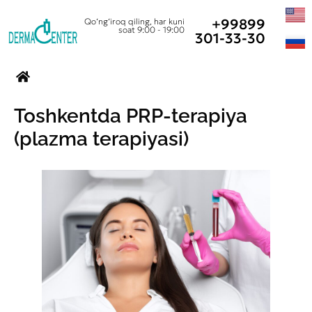
+99899
Qo‘ng‘iroq qiling, har kuni
soat 9:00 - 19:00
301-33-30
Toshkentda PRP-terapiya
(plazma terapiyasi)