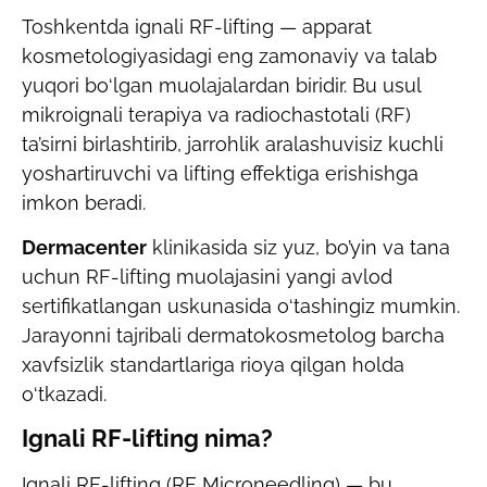
Toshkentda ignali RF-lifting — apparat
kosmetologiyasidagi eng zamonaviy va talab
yuqori bo‘lgan muolajalardan biridir. Bu usul
mikroignali terapiya va radiochastotali (RF)
ta’sirni birlashtirib, jarrohlik aralashuvisiz kuchli
yoshartiruvchi va lifting effektiga erishishga
imkon beradi.
Dermacenter
klinikasida siz yuz, bo’yin va tana
uchun RF-lifting muolajasini yangi avlod
sertifikatlangan uskunasida o‘tashingiz mumkin.
Jarayonni tajribali dermatokosmetolog barcha
xavfsizlik standartlariga rioya qilgan holda
o‘tkazadi.
Ignali RF-lifting nima?
Ignali RF-lifting (RF Microneedling) — bu