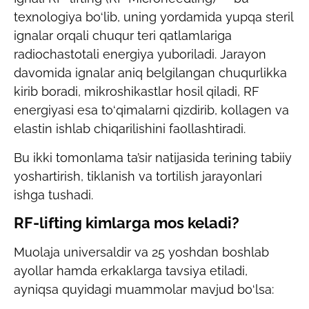
texnologiya bo‘lib, uning yordamida yupqa steril
ignalar orqali chuqur teri qatlamlariga
radiochastotali energiya yuboriladi. Jarayon
davomida ignalar aniq belgilangan chuqurlikka
kirib boradi, mikroshikastlar hosil qiladi, RF
energiyasi esa to‘qimalarni qizdirib, kollagen va
elastin ishlab chiqarilishini faollashtiradi.
Bu ikki tomonlama ta’sir natijasida terining tabiiy
yoshartirish, tiklanish va tortilish jarayonlari
ishga tushadi.
RF-lifting kimlarga mos keladi?
Muolaja universaldir va 25 yoshdan boshlab
ayollar hamda erkaklarga tavsiya etiladi,
ayniqsa quyidagi muammolar mavjud bo‘lsa: