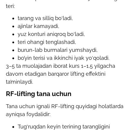
teri:
tarang va silliq bo‘ladi,
ajinlar kamayadi,
yuz konturi aniqroq bo‘ladi,
teri ohangi tenglashadi,
burun-lab burmalari yumshaydi,
bo’yin terisi va ikkinchi iyak yo‘qoladi.
3–5 ta muolajadan iborat kurs 1–1,5 yilgacha
davom etadigan barqaror lifting effektini
ta’minlaydi.
RF-lifting tana uchun
Tana uchun ignali RF-lifting quyidagi holatlarda
ayniqsa foydalidir:
Tug‘ruqdan keyin terining tarangligini