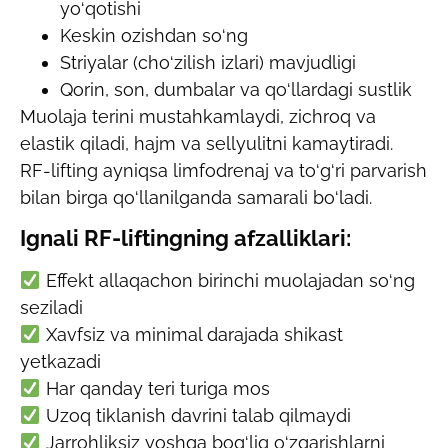
yo‘qotishi
Keskin ozishdan so‘ng
Striyalar (cho‘zilish izlari) mavjudligi
Qorin, son, dumbalar va qo‘llardagi sustlik
Muolaja terini mustahkamlaydi, zichroq va
elastik qiladi, hajm va sellyulitni kamaytiradi.
RF-lifting ayniqsa limfodrenaj va to‘g‘ri parvarish
bilan birga qo‘llanilganda samarali bo‘ladi.
Ignali RF-liftingning afzalliklari:
Effekt allaqachon birinchi muolajadan so‘ng
seziladi
Xavfsiz va minimal darajada shikast
yetkazadi
Har qanday teri turiga mos
Uzoq tiklanish davrini talab qilmaydi
Jarrohliksiz yoshga bog‘liq o‘zgarishlarni