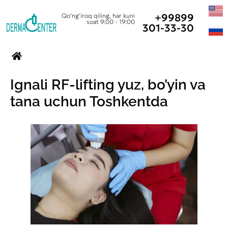
+99899
Qo‘ng‘iroq qiling, har kuni
soat 9:00 - 19:00
301-33-30
Ignali RF-lifting yuz, bo’yin va
tana uchun Toshkentda