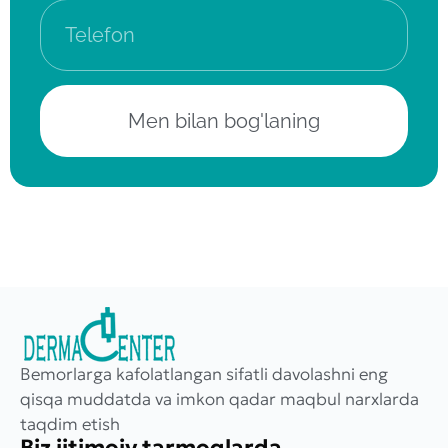
Men bilan bog'laning
Bemorlarga kafolatlangan sifatli davolashni eng
qisqa muddatda va imkon qadar maqbul narxlarda
taqdim etish
Biz ijtimoiy tarmoqlarda