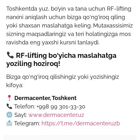
Toshkentda yuz, bo’yin va tana uchun RF-lifting
narxini aniqlash uchun bizga qo‘ng‘iroq qiling
yoki shaxsan maslahatga keling. Mutaxassisimiz
sizning maqsadlaringiz va teri holatingizga mos
ravishda eng yaxshi kursni tanlaydi.
RF-lifting bo‘yicha maslahatga
yoziling hoziroq!
Bizga qo‘ng‘iroq qilishingiz yoki yozishingiz
kifoya:
Dermacenter, Toshkent
Telefon: +998 99 301-33-30
Sayt:
www.dermacenter.uz
Telegram:
https://t.me/dermacenteruzb