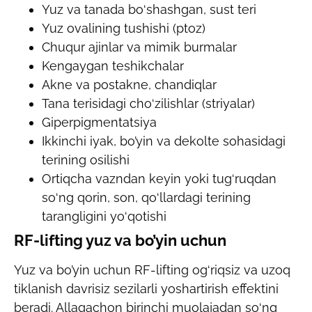
Yuz va tanada bo‘shashgan, sust teri
Yuz ovalining tushishi (ptoz)
Chuqur ajinlar va mimik burmalar
Kengaygan teshikchalar
Akne va postakne, chandiqlar
Tana terisidagi cho‘zilishlar (striyalar)
Giperpigmentatsiya
Ikkinchi iyak, bo’yin va dekolte sohasidagi
terining osilishi
Ortiqcha vazndan keyin yoki tug‘ruqdan
so‘ng qorin, son, qo‘llardagi terining
tarangligini yo‘qotishi
RF-lifting yuz va bo’yin uchun
Yuz va bo’yin uchun RF-lifting og‘riqsiz va uzoq
tiklanish davrisiz sezilarli yoshartirish effektini
beradi. Allaqachon birinchi muolajadan so‘ng