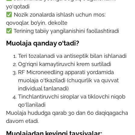
yo‘qotadi
Nozik zonalarda ishlash uchun mos:
qovoqlar, bo’yin, dekolte
Terining tabiiy yangilanishini faollashtiradi
Muolaja qanday o‘tadi?
Teri tozalanadi va antiseptik bilan ishlanadi
Og‘riqni kamaytiruvchi krem surtiladi
RF Microneedling apparati yordamida
muolaja o‘tkaziladi (chuqurlik va quvvat
individual tanlanadi)
Tinchlantiruvchi siroplar va tiklovchi niqob
qo‘llaniladi
Muolaja hududga qarab 30 dan 60 daqiqagacha
davom etadi.
Muolajadan keyingi tavsiyalar: